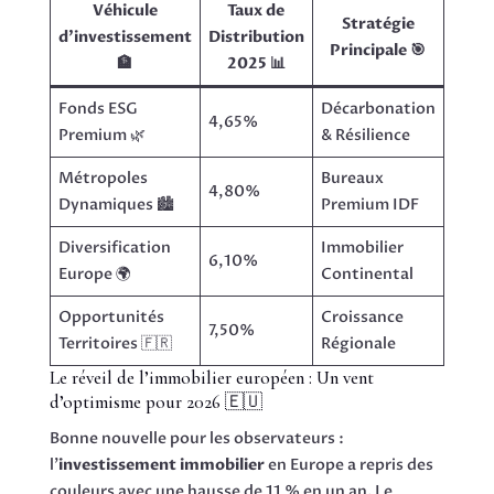
Véhicule
Taux de
Stratégie
d’investissement
Distribution
Principale 🎯
🏦
2025 📊
Fonds ESG
Décarbonation
4,65%
Premium 🌿
& Résilience
Métropoles
Bureaux
4,80%
Dynamiques 🏙️
Premium IDF
Diversification
Immobilier
6,10%
Europe 🌍
Continental
Opportunités
Croissance
7,50%
Territoires 🇫🇷
Régionale
Le réveil de l’immobilier européen : Un vent
d’optimisme pour 2026 🇪🇺
Bonne nouvelle pour les observateurs :
l’
investissement immobilier
en Europe a repris des
couleurs avec une hausse de 11 % en un an. Le