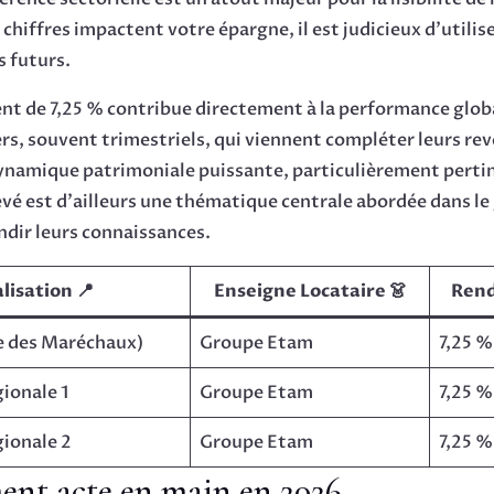
iffres impactent votre épargne, il est judicieux d’utilis
s futurs.
nt de 7,25 % contribue directement à la performance globa
ers, souvent trimestriels, qui viennent compléter leurs reve
dynamique patrimoniale puissante, particulièrement pert
evé est d’ailleurs une thématique centrale abordée dans le
dir leurs connaissances.
lisation 📍
Enseigne Locataire 👗
Ren
e des Maréchaux)
Groupe Etam
7,25 %
ionale 1
Groupe Etam
7,25 %
ionale 2
Groupe Etam
7,25 %
ent acte en main en 2026