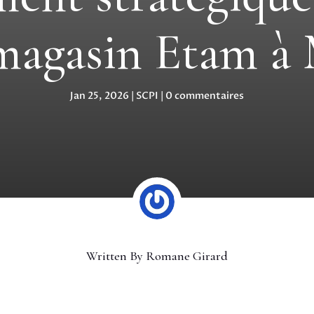
magasin Etam à
Jan 25, 2026
|
SCPI
|
0 commentaires
Written By
Romane Girard