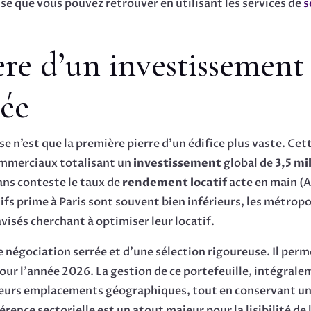
ise que vous pouvez retrouver en utilisant les services de
s
ère d’un investissement
sée
n’est que la première pierre d’un édifice plus vaste. Cette
commerciaux totalisant un
investissement
global de
3,5 mi
ans conteste le taux de
rendement locatif
acte en main (A
fs prime à Paris sont souvent bien inférieurs, les métrop
avisés cherchant à optimiser leur locatif.
 négociation serrée et d’une sélection rigoureuse. Il perm
pour l’année 2026. La gestion de ce portefeuille, intégral
sieurs emplacements géographiques, tout en conservant un
érence sectorielle est un atout majeur pour la lisibilité d