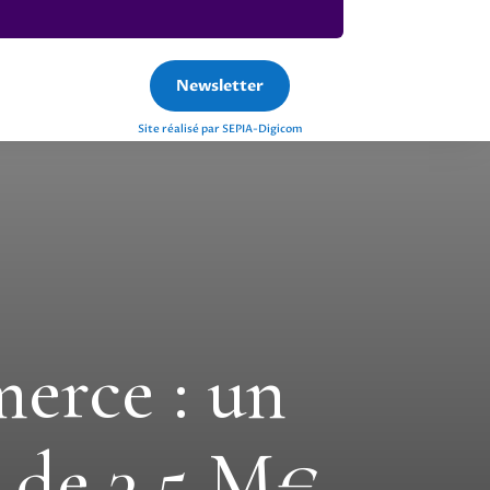
Newsletter
Site réalisé par SEPIA-Digicom
rce : un
e de 3,5 M€