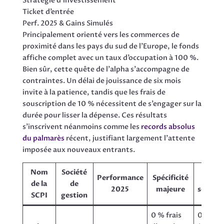
Stratégie d’investissement
Ticket d’entrée
Perf. 2025 & Gains Simulés
Principalement orienté vers les commerces de
proximité dans les pays du sud de l’Europe, le fonds
affiche complet avec un taux d’occupation à 100 %.
Bien sûr, cette quête de l’alpha s’accompagne de
contraintes. Un délai de jouissance de six mois
invite à la patience, tandis que les frais de
souscription de 10 % nécessitent de s’engager sur la
durée pour lisser la dépense. Ces résultats
s’inscrivent néanmoins comme les
records absolus
du palmarès
récent, justifiant largement l’attente
imposée aux nouveaux entrants.
Nom
Société
Performance
Spécificité
Frais
de la
de
2025
majeure
souscri
SCPI
gestion
0 % frais
0 %