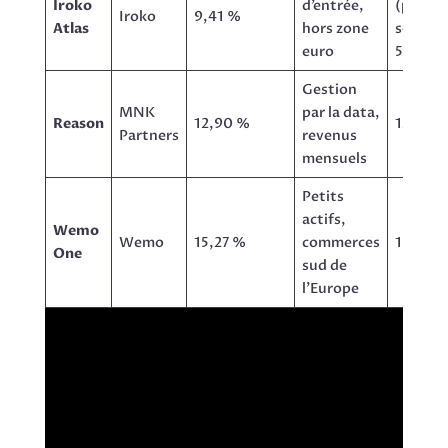
Iroko
d’entrée,
(pénalit
Iroko
9,41 %
Atlas
hors zone
sortie 
euro
5 ans)
Gestion
MNK
par la data,
Reason
12,90 %
12 %
Partners
revenus
mensuels
Petits
actifs,
Wemo
Wemo
15,27 %
commerces
10 %
One
sud de
l’Europe