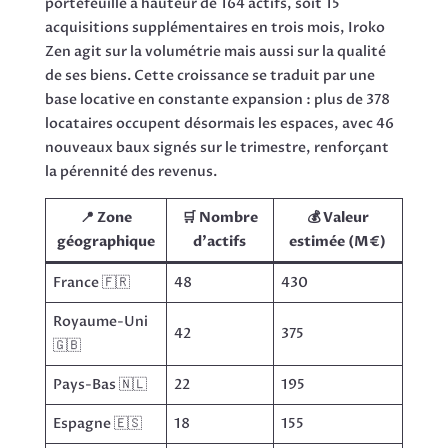
portefeuille à hauteur de 164 actifs, soit 15
acquisitions supplémentaires en trois mois, Iroko
Zen agit sur la volumétrie mais aussi sur la qualité
de ses biens. Cette croissance se traduit par une
base locative en constante expansion : plus de 378
locataires occupent désormais les espaces, avec 46
nouveaux baux signés sur le trimestre, renforçant
la pérennité des revenus.
📍 Zone
🛒 Nombre
💰 Valeur
géographique
d’actifs
estimée (M€)
France 🇫🇷
48
430
Royaume-Uni
42
375
🇬🇧
Pays-Bas 🇳🇱
22
195
Espagne 🇪🇸
18
155