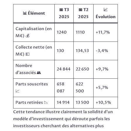
📅 T3
📅 T2
📈
📊 Élément
2025
2025
Évolution
Capitalisation (en
1240
1110
+11,7%
M€) 💰
Collecte nette (en
130
134,53
-3,4%
M€) 💵
Nombre
24 844
22 650
+9,7%
d’associés 👥
Parts souscrites
658
622
+5,7%
📈
087
500
Parts retirées 📉
14 914
13 500
+10,5%
Cette tendance illustre clairement la solidité d’un
modèle d’investissement qui déroute parfois les
investisseurs cherchant des alternatives plus