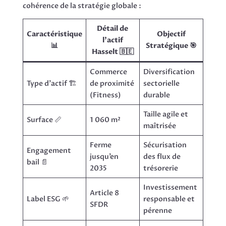
cohérence de la stratégie globale :
Détail de
Caractéristique
Objectif
l’actif
📊
Stratégique 🎯
Hasselt 🇧🇪
Commerce
Diversification
Type d’actif 🏗️
de proximité
sectorielle
(Fitness)
durable
Taille agile et
Surface 📏
1 060 m²
maîtrisée
Ferme
Sécurisation
Engagement
jusqu’en
des flux de
bail 📄
2035
trésorerie
Investissement
Article 8
Label ESG 🌱
responsable et
SFDR
pérenne