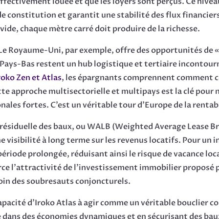
effectivement louée et que les loyers sont perçus. Ce niv
de constitution et garantit une stabilité des flux financie
vide, chaque mètre carré doit produire de la richesse.
. Le Royaume-Uni, par exemple, offre des opportunités de « 
 Pays-Bas restent un hub logistique et tertiaire incontou
oko Zen et Atlas
, les épargnants comprennent comment ce
ette approche multisectorielle et multipays est la clé pou
ales fortes. C’est un véritable tour d’Europe de la rentabi
 résiduelle des baux, ou WALB (Weighted Average Lease Bre
visibilité à long terme sur les revenus locatifs. Pour un in
ériode prolongée, réduisant ainsi le risque de vacance locat
ce l’attractivité de l’investissement immobilier proposé p
loin des soubresauts conjoncturels.
capacité d’Iroko Atlas à agir comme un véritable bouclier co
dans des économies dynamiques et en sécurisant des baux d