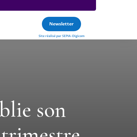
Newsletter
Site réalisé par SEPIA-Digicom
blie son
 trimestre