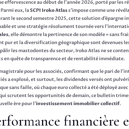
ine effervescence au début de l’année 2026, porté par les 
 Parmi eux, la
SCPI Iroko Atlas
s’impose comme une révélat
urant le second semestre 2025, cette solution d’épargne im
uable et une stratégie résolument tournée vers l’internat
ales
, elle démontre la pertinence de son modèle « sans fra
 pur et la diversification géographique sont devenues les
 pâlir les mastodontes du secteur, Iroko Atlas ne se contente
ts en quête de transparence et de rentabilité immédiate.
agistrale pour les associés, confirmant que le pari de l’in
iés a explosé, et surtout, les dividendes versés ont pulvéri
ue sans faille, où chaque euro collecté a été déployé avec 
i scrutent les opportunités de demain, ce bulletin trimes
velle ère pour l’
investissement immobilier collectif
.
erformance financière e