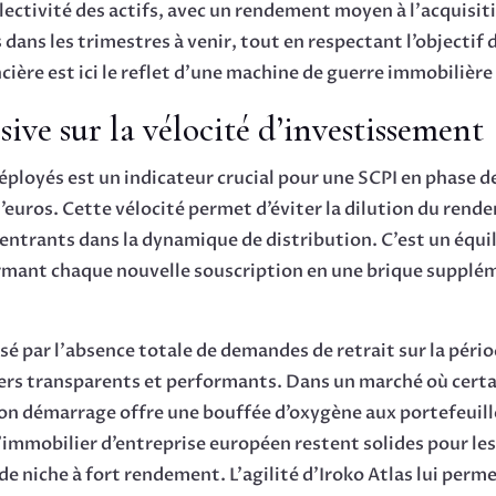
électivité des actifs, avec un rendement moyen à l’acquisit
ans les trimestres à venir, tout en respectant l’objectif de
cière est ici le reflet d’une machine de guerre immobilièr
sive sur la vélocité d’investissement
 déployés est un indicateur crucial pour une SCPI en phase
 d’euros. Cette vélocité permet d’éviter la dilution du ren
trants dans la dynamique de distribution. C’est un équili
rmant chaque nouvelle souscription en une brique supplé
é par l’absence totale de demandes de retrait sur la péri
ers transparents et performants. Dans un marché où certai
 son démarrage offre une bouffée d’oxygène aux portefeuil
’immobilier d’entreprise européen restent solides pour les
de niche à fort rendement. L’agilité d’Iroko Atlas lui perm