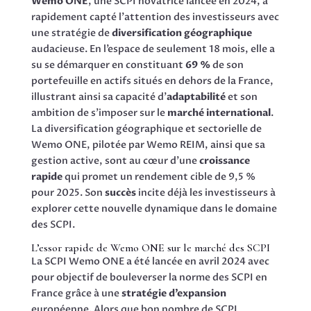
Wemo ONE
, une SCPI novatrice lancée en 2024, a
rapidement capté l’attention des investisseurs avec
une stratégie de
diversification géographique
audacieuse. En l’espace de seulement 18 mois, elle a
su se démarquer en constituant
69 %
de son
portefeuille en actifs situés en dehors de la France,
illustrant ainsi sa capacité d’
adaptabilité
et son
ambition de s’imposer sur le
marché international
.
La diversification géographique et sectorielle de
Wemo ONE, pilotée par Wemo REIM, ainsi que sa
gestion active, sont au cœur d’une
croissance
rapide
qui promet un rendement cible de 9,5 %
pour 2025. Son
succès
incite déjà les investisseurs à
explorer cette nouvelle dynamique dans le domaine
des SCPI.
L’essor rapide de Wemo ONE sur le marché des SCPI
La SCPI Wemo ONE a été lancée en avril 2024 avec
pour objectif de bouleverser la norme des SCPI en
France grâce à une
stratégie d’expansion
européenne. Alors que bon nombre de SCPI