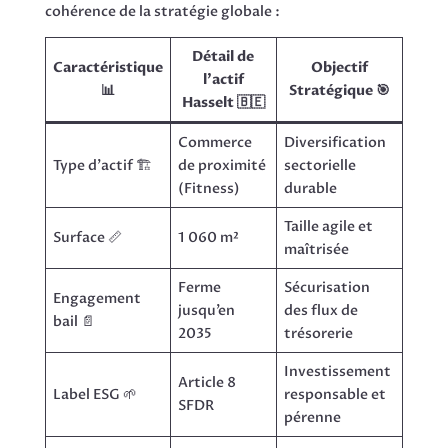
cohérence de la stratégie globale :
Détail de
Caractéristique
Objectif
l’actif
📊
Stratégique 🎯
Hasselt 🇧🇪
Commerce
Diversification
Type d’actif 🏗️
de proximité
sectorielle
(Fitness)
durable
Taille agile et
Surface 📏
1 060 m²
maîtrisée
Ferme
Sécurisation
Engagement
jusqu’en
des flux de
bail 📄
2035
trésorerie
Investissement
Article 8
Label ESG 🌱
responsable et
SFDR
pérenne