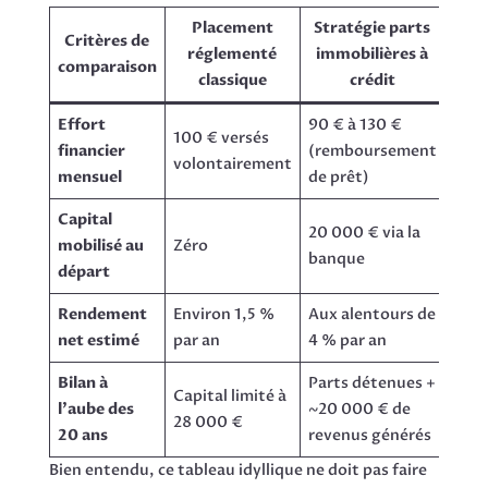
Placement
Stratégie parts
Critères de
réglementé
immobilières à
comparaison
classique
crédit
Effort
90 € à 130 €
100 € versés
financier
(remboursement
volontairement
mensuel
de prêt)
Capital
20 000 € via la
mobilisé au
Zéro
banque
départ
Rendement
Environ 1,5 %
Aux alentours de
net estimé
par an
4 % par an
Bilan à
Parts détenues +
Capital limité à
l’aube des
~20 000 € de
28 000 €
20 ans
revenus générés
Bien entendu, ce tableau idyllique ne doit pas faire