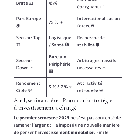
Brute 💶
€ 💰
épargnant ✅
Part Europe
Internationalisation
75 % ✈️
🌍
forcée 🌐
Secteur Top
Logistique
Recherche de
🏗️
/ Santé 🏥
stabilité 🛡️
Bureaux
Secteur
Arbitrages massifs
Périphérie
Down 📉
nécessaires ⚠️
🏢
Rendement
Attractivité
5 % à 7 % ✨
Cible 💸
retrouvée 🎯
Analyse financière : Pourquoi la stratégie
d’investissement a changé
Le
premier semestre 2025
ne s’est pas contenté de
ramener l’argent ; il a imposé une nouvelle manière
de penser l’
investissement immobilier
. Fini le