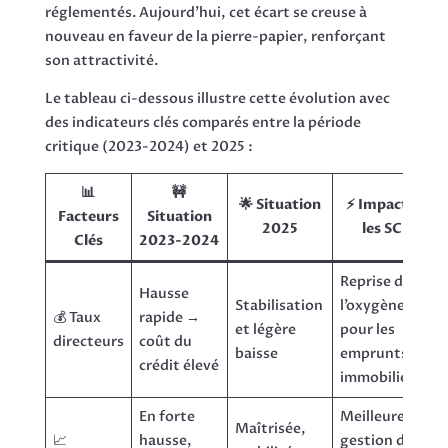
réglementés. Aujourd’hui, cet écart se creuse à
nouveau en faveur de la pierre-papier, renforçant
son attractivité.
Le tableau ci-dessous illustre cette évolution avec
des indicateurs clés comparés entre la période
critique (2023-2024) et 2025 :
📊
🚧
🌟 Situation
⚡ Impact sur
Facteurs
Situation
2025
les SCPI
Clés
2023-2024
Reprise de
Hausse
Stabilisation
l’oxygène
💰 Taux
rapide →
et légère
pour les
directeurs
coût du
baisse
emprunts
crédit élevé
immobiliers
En forte
Meilleure
Maîtrisée,
📈
hausse,
gestion des