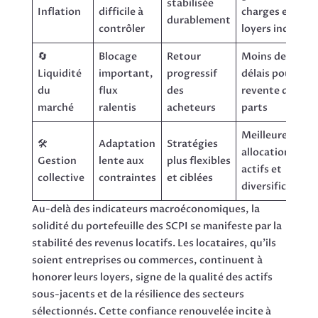
stabilisée
Inflation
difficile à
charges et
durablement
contrôler
loyers indexés
🔄
Blocage
Retour
Moins de
Liquidité
important,
progressif
délais pour la
du
flux
des
revente des
marché
ralentis
acheteurs
parts
Meilleure
🛠️
Adaptation
Stratégies
allocation des
Gestion
lente aux
plus flexibles
actifs et
collective
contraintes
et ciblées
diversification
Au-delà des indicateurs macroéconomiques, la
solidité du portefeuille des SCPI se manifeste par la
stabilité des revenus locatifs. Les locataires, qu’ils
soient entreprises ou commerces, continuent à
honorer leurs loyers, signe de la qualité des actifs
sous-jacents et de la résilience des secteurs
sélectionnés. Cette confiance renouvelée incite à