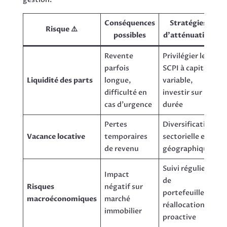
Conséquences
Stratégies
Risque ⚠️
possibles
d’atténuation
Revente
Privilégier les
parfois
SCPI à capital
Liquidité des parts
longue,
variable,
difficulté en
investir sur la
cas d’urgence
durée
Pertes
Diversification
Vacance locative
temporaires
sectorielle et
de revenu
géographique
Suivi régulier
Impact
de
Risques
négatif sur
portefeuille,
macroéconomiques
marché
réallocation
immobilier
proactive