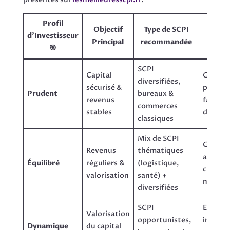
Profil
Objectif
Type de SCPI
d’Investisseur
Gesti
Principal
recommandée
🎯
SCPI
Capital
Gestio
diversifiées,
sécurisé &
pruden
Prudent
bureaux &
revenus
faible e
commerces
stables
de levie
classiques
Mix de SCPI
Gestio
Revenus
thématiques
active,
Équilibré
réguliers &
(logistique,
crédit
valorisation
santé) +
modéré
diversifiées
SCPI
Effet le
Valorisation
opportunistes,
import
Dynamique
du capital