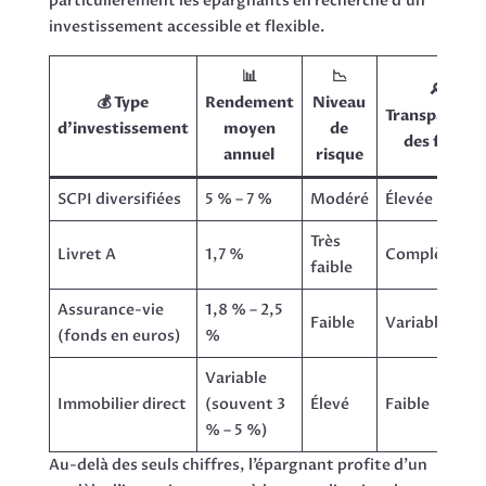
particulièrement les épargnants en recherche d’un
investissement accessible et flexible.
📊
📉
🔎
💰 Type
Rendement
Niveau
Transparenc
d’investissement
moyen
de
des frais
annuel
risque
SCPI diversifiées
5 % – 7 %
Modéré
Élevée
Très
Livret A
1,7 %
Complète
faible
Assurance-vie
1,8 % – 2,5
Faible
Variable
(fonds en euros)
%
Variable
Immobilier direct
(souvent 3
Élevé
Faible
% – 5 %)
Au-delà des seuls chiffres, l’épargnant profite d’un