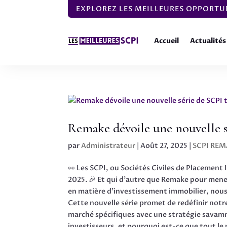
EXPLOREZ LES MEILLEURES OPPORTUN
Accueil
Actualités
Remake dévoile une nouvelle sé
par
Administrateur
|
Août 27, 2025
|
SCPI REM
👀 Les SCPI, ou Sociétés Civiles de Placement
2025. 🎉 Et qui d’autre que Remake pour mene
en matière d’investissement immobilier, nous 
Cette nouvelle série promet de redéfinir notre
marché spécifiques avec une stratégie savamme
investisseurs, et pourquoi est-ce que tout le