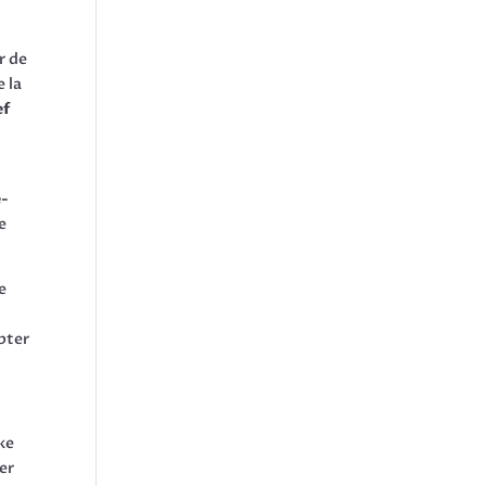
r de
e la
ef
e-
e
e
apter
ke
er