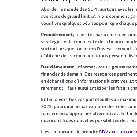
Aborder le monde des SCPI, surtout avec les 
aventure de
grand huit
🎢. Alors comment gard
vous livre quelques pépites pour que chaque p
Premièrement
, n’hésitez pas à entrer en co
stratégies et la complexité de la finance mode
surtout lorsque l’on parle d’investissements
d’obtenir des recommandations personnalisées 
Deuxièmement
, informez-vous rigoureuseme
financier de demain. Des ressources pertine
en échantillons d’informations lucratives. Et
rarement : il faut aussi anticiper les futurs 
Enfin
, diversifiez vos portefeuilles au maxim
2025, pourquoi ne pas explorer des voies c
foncière ou d’approches alternatives. En fin 
ouvriront à des nouvelles possibilités de croi
Il est important de prendre
RDV avec un consei