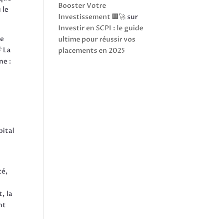
Booster Votre
 le
Investissement 🏢🚀
sur
Investir en SCPI : le guide
ue
ultime pour réussir vos
 La
placements en 2025
ne :
pital
cé,
, la
nt