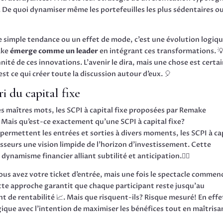
De quoi dynamiser même les portefeuilles les plus sédentaires ou
e simple tendance ou un effet de mode, c’est une évolution logiq
ake
émerge comme un leader
en intégrant ces transformations. 
ité de ces innovations. L’avenir le dira, mais une chose est certai
st ce qui créer toute la discussion autour d’eux. 🎈
ri du capital fixe
 les maîtres mots, les SCPI à capital fixe proposées par Remake
 Mais qu’est-ce exactement qu’une SCPI à capital fixe?
 permettent les entrées et sorties à divers moments, les SCPI à ca
isseurs une vision limpide de l’horizon d’investissement. Cette
ynamisme financier alliant subtilité et anticipation.🕵️‍♂️
us avez votre ticket d’entrée, mais une fois le spectacle commen
Cette approche garantit que chaque participant reste jusqu’au
de rentabilité 📈. Mais que risquent-ils? Risque mesuré! En effet
gique avec l’intention de maximiser les bénéfices tout en maîtrisa