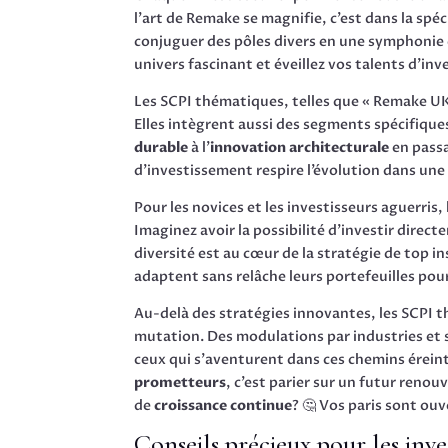
l’art de Remake se magnifie, c’est dans la spé
conjuguer des pôles divers en une symphonie
univers fascinant et éveillez vos talents d’i
Les SCPI thématiques, telles que « Remake U
Elles intègrent aussi des segments spécifique
durable
à l’
innovation architecturale
en passa
d’investissement respire l’évolution dans une
Pour les novices et les investisseurs aguerris
Imaginez avoir la possibilité d’investir direc
diversité est au cœur de la stratégie de top i
adaptent sans relâche leurs portefeuilles pour
Au-delà des stratégies innovantes, les SCPI 
mutation. Des modulations par industries e
ceux qui s’aventurent dans ces chemins érein
prometteurs
, c’est parier sur un futur reno
de
croissance continue
? 🤔 Vos paris sont ouv
Conseils précieux pour les inve