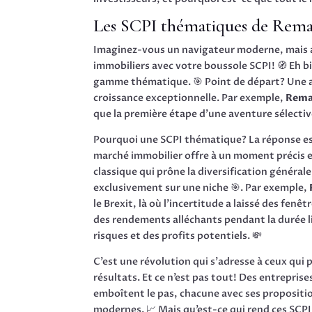
Les SCPI thématiques de Remak
Imaginez-vous un navigateur moderne, mais au
immobiliers avec votre boussole SCPI! 🧭 Eh 
gamme thématique. 🎯 Point de départ? Une a
croissance exceptionnelle. Par exemple,
Rema
que la première étape d’une aventure sélectiv
Pourquoi une SCPI thématique? La réponse est 
marché immobilier offre à un moment précis 
classique qui prône la diversification généra
exclusivement sur une niche 🎯. Par exemple,
le Brexit, là où l’incertitude a laissé des fen
des rendements alléchants pendant la durée li
risques et des profits potentiels. 💸
C’est une révolution qui s’adresse à ceux qui 
résultats. Et ce n’est pas tout! Des entreprise
emboîtent le pas, chacune avec ses propositi
modernes. 📈 Mais qu’est-ce qui rend ces SCPI 