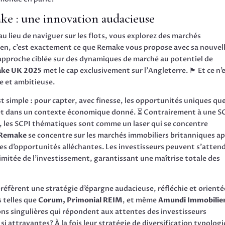
e : une innovation audacieuse
 lieu de naviguer sur les flots, vous explorez des marchés
bien, c’est exactement ce que Remake vous propose avec sa nouvel
pproche ciblée sur des dynamiques de marché au potentiel de
ke UK 2025
met le cap exclusivement sur l’Angleterre. 🏴 Et ce n’
e et ambitieuse.
simple : pour capter, avec finesse, les opportunités uniques que
et dans un contexte économique donné. ⏳ Contrairement à une S
le, les SCPI thématiques sont comme un laser qui se concentre
Remake
se concentre sur les marchés immobiliers britanniques a
êtres d’opportunités alléchantes. Les investisseurs peuvent s’atten
mitée de l’investissement, garantissant une maîtrise totale des
préfèrent une stratégie d’épargne audacieuse, réfléchie et orienté
s telles que
Corum, Primonial REIM
, et même
Amundi Immobilie
ons singulières qui répondent aux attentes des investisseurs
si attrayantes? À la fois leur stratégie de diversification typolog