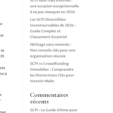
SCPI sans frais d’entrée :
une occasion exceptionnelle
à ne pas manquer en 2026
Les SCPI Diversifiées
le
Incontournables de 2026 :
Guide Complet et
est
Classement Essentiel
Héritage sans remords :
Nos conseils clés pour une
 le
organisation réussie
CPI
SCPI vs Crowdfunding
près
Immobilier : Comprendre
dre à
les Distinctions Clés pour
Investir Malin
Commentaires
e
récents
r
SCPI : Le Guide Ultime pour
ique