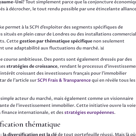
oyaume-Uni
? Tout simplement parce que la conjoncture économiq
és à décrocher, le tout rendu possible par une étincelante allianc
e permet à la SCPI d’exploiter des segments spécifiques de
s situés en plein cœur de Londres ou des installations commercia
nts. Cette
gestion par thématique spécifique
non seulement
 une adaptabilité aux fluctuations du marché. 📊
te course ambitieuse. Des ponts sont également dressés par des
 ses
stratégies de croissance
, rendant le processus d’investissem
l’intérêt croissant des investisseurs français pour l’immobilier
ar de l’article sur
SCPI Frais & Transparence
qui en révèle tous les
 simple acteur du marché, mais également comme un visionnaire
nte de l’investissement immobilier. Cette initiative ouvre la voie
 finance internationale, et des
stratégies européennes
.
ification thématique
 :
la diversification est la clé
de tout portefeuille réussi. Mais là où