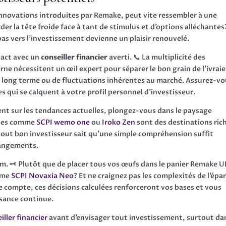
innovations introduites par Remake, peut vite ressembler à une
er la tête froide face à tant de stimulus et d’options alléchante
as vers l’investissement devienne un plaisir renouvelé.
ntact avec un
conseiller financier
averti. 📞 La multiplicité des
rne nécessitent un œil expert pour séparer le bon grain de l’ivraie
 à long terme ou de fluctuations inhérentes au marché. Assurez-v
qui se calquent à votre profil personnel d’investisseur.
nt sur les tendances actuelles, plongez-vous dans le paysage
ntes comme
SCPI wemo one
ou
Iroko Zen
sont des destinations ric
 tout bon investisseur sait qu’une simple compréhension suffit
changements.
um. 🗝️ Plutôt que de placer tous vos œufs dans le panier Remake 
omme
SCPI Novaxia Neo
? Et ne craignez pas les complexités de l’épa
de compte, ces décisions calculées renforceront vos bases et vous
ssance continue.
ller financier
avant d’envisager tout investissement, surtout da