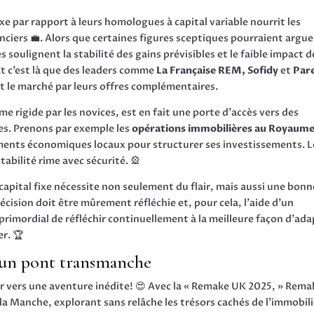
fixe par rapport à leurs homologues à capital variable nourrit les
anciers 💼. Alors que certaines figures sceptiques pourraient argue
 soulignent la stabilité des gains prévisibles et le faible impact d
 Et c’est là que des leaders comme
La Française REM, Sofidy
et
Par
t le marché par leurs offres complémentaires.
e rigide par les novices, est en fait une porte d’accès vers des
es. Prenons par exemple les
opérations immobilières au Royaum
nements économiques locaux pour structurer ses investissements. L
abilité rime avec sécurité. 🎡
capital fixe nécessite non seulement du flair, mais aussi une bonn
écision doit être mûrement réfléchie et, pour cela, l’aide d’un
c primordial de réfléchir continuellement à la meilleure façon d’ad
er. 🏆
 un pont transmanche
r vers une aventure inédite! 😍 Avec la « Remake UK 2025, » Rema
Manche, explorant sans relâche les trésors cachés de l’immobili