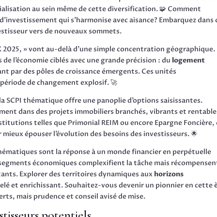
cialisation au sein même de cette diversification. 🧩 Comment
 d’investissement qui s’harmonise avec aisance? Embarquez dans 
nvestisseur vers de nouveaux sommets.
K 2025, » vont au-delà d’une simple concentration géographique.
s de l’économie ciblés avec une grande précision : du
logement
nt par des pôles de croissance émergents. Ces unités
 période de changement explosif. 🚀
, la SCPI thématique offre une panoplie d’options saisissantes.
tement dans des projets immobiliers branchés, vibrants et rentable
nstitutions telles que Primonial REIM ou encore Epargne Foncière,
 mieux épouser l’évolution des besoins des investisseurs. 🌟
thématiques sont la réponse à un monde financier en perpétuelle
t segments économiques complexifient la tâche mais récompensen
tants. Explorer des territoires dynamiques aux
horizons
uvelé et enrichissant. Souhaitez-vous devenir un pionnier en cette 
erts, mais prudence et conseil avisé de mise.
stisseurs potentiels