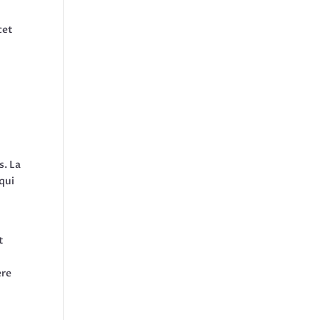
cet
s. La
 qui
t
ère