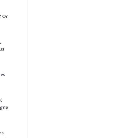
s? On
,
ous
hes
UK
rgne
ns