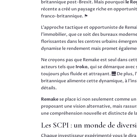
britannique post-Brexit. Mais pourquoi
le R
récente a créé un paysage riche en opportunit
franco-britannique. 🏴
L’approche tactique et opportuniste de Remak
l’immobilier, que ce soit des bureaux moderne
florissantes dans les centres urbains émerge
dynamise le rendement mais promet également
Ne croyons pas que Remake est seul dans cet
acteurs tels que
Iroko
, qui se démarque avec
toujours plus fluide et attrayant. 🌉 De plus, 
britannique alimente cette dynamique, à l’inst
détails.
Remake
se place ici non seulement comme un
proposant une vision alternative, mais rassura
une compréhension nouvelle et distincte de la
Les SCPI : un monde de divers
Chaque investisseur expérimenté vous le dira