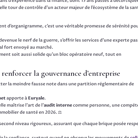
ns d’expérience dans la finance, dont 15 ans passés à décortiquer
elle tour de contrôle d’un acteur majeur de l’écosystème de la san
ent d’organigramme, c’est une véritable promesse de sérénité po
devenue le nerf de la guerre, s’offrir les services d’une experte pa
al fort envoyé au marché.
ement soit aussi solide qu’un bloc opératoire neuf, tout en
 renforcer la gouvernance d’entreprise
cter la moindre fausse note dans une partition réglementaire de
uet
apporte à
Euryale
.
e maîtrise l’art de l’
audit interne
comme personne, une compét
mmobilier de santé en 2026. ⚖️
e second niveau rigoureux, assurant que chaque brique posée resp
nir la confiance, surtout quand on observe les mouvements de
col