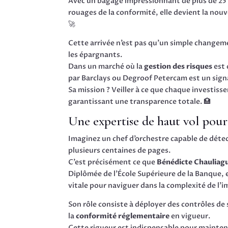
Avec un bagage impressionnant de plus de 25 a
rouages de la conformité, elle devient la nouv
🚀
Cette arrivée n’est pas qu’un simple changem
les épargnants.
Dans un marché où la
gestion des risques
est 
par Barclays ou Degroof Petercam est un sign
Sa mission ? Veiller à ce que chaque investiss
garantissant une transparence totale. 🏥
Une expertise de haut vol pour
Imaginez un chef d’orchestre capable de déte
plusieurs centaines de pages.
C’est précisément ce que
Bénédicte Chauliag
Diplômée de l’École Supérieure de la Banque, ell
vitale pour naviguer dans la complexité de l’i
Son rôle consiste à déployer des contrôles d
la
conformité réglementaire
en vigueur.
Cette rigueur est indispensable pour mainte