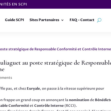
ITÉS EN SCPI
Guide SCPI
Sites Partenaires
FAQ – Contact
liaguet au poste stratégique de Responsabl
ne
cements
ffle pas, et chez
Euryale
, on passe à la vitesse supérieure pour
ion frappe un grand coup en annonçant la
nomination
de
Bénédict
able Conformité
et
Contrôle Interne
(RCCI).