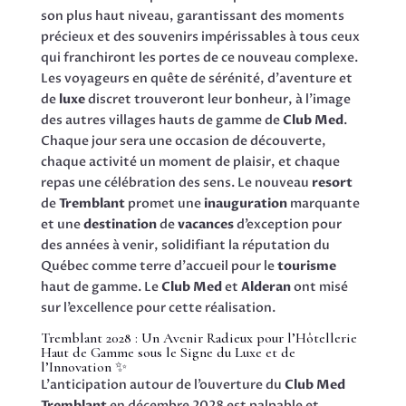
son plus haut niveau, garantissant des moments
précieux et des souvenirs impérissables à tous ceux
qui franchiront les portes de ce nouveau complexe.
Les voyageurs en quête de sérénité, d’aventure et
de
luxe
discret trouveront leur bonheur, à l’image
des autres villages hauts de gamme de
Club Med
.
Chaque jour sera une occasion de découverte,
chaque activité un moment de plaisir, et chaque
repas une célébration des sens. Le nouveau
resort
de
Tremblant
promet une
inauguration
marquante
et une
destination
de
vacances
d’exception pour
des années à venir, solidifiant la réputation du
Québec comme terre d’accueil pour le
tourisme
haut de gamme. Le
Club Med
et
Alderan
ont misé
sur l’excellence pour cette réalisation.
Tremblant 2028 : Un Avenir Radieux pour l’Hôtellerie
Haut de Gamme sous le Signe du Luxe et de
l’Innovation ✨
L’anticipation autour de l’ouverture du
Club Med
Tremblant
en décembre 2028 est palpable et