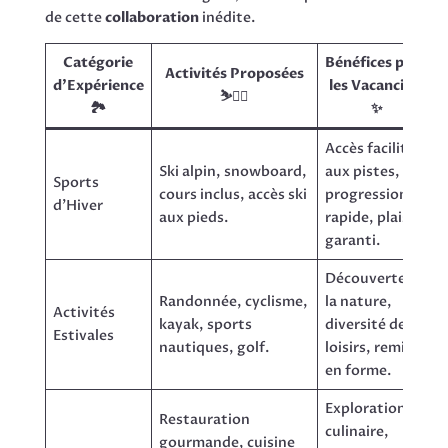
de cette
collaboration
inédite.
Catégorie
Bénéfices pour
Activités Proposées
d’Expérience
les Vacanciers
⛷️🚴‍♀️
🏞️
✨
Accès facilité
Ski alpin, snowboard,
aux pistes,
Sports
cours inclus, accès ski
progression
d’Hiver
aux pieds.
rapide, plaisir
garanti.
Découverte de
Randonnée, cyclisme,
la nature,
Activités
kayak, sports
diversité des
Estivales
nautiques, golf.
loisirs, remise
en forme.
Exploration
Restauration
culinaire,
gourmande, cuisine