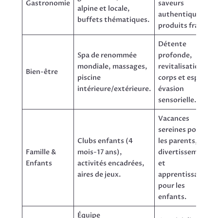
Gastronomie
saveurs
alpine et locale,
authentiques,
buffets thématiques.
produits frais.
Détente
Spa de renommée
profonde,
mondiale, massages,
revitalisation
Bien-être
piscine
corps et esprit,
intérieure/extérieure.
évasion
sensorielle.
Vacances
sereines pour
Clubs enfants (4
les parents,
Famille &
mois-17 ans),
divertissement
Enfants
activités encadrées,
et
aires de jeux.
apprentissage
pour les
enfants.
Équipe