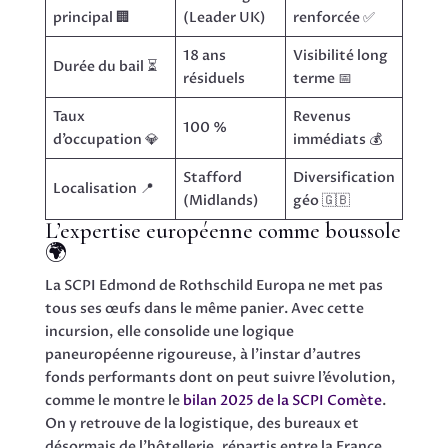
principal 🏢
(Leader UK)
renforcée ✅
18 ans
Visibilité long
Durée du bail ⏳
résiduels
terme 📅
Taux
Revenus
100 %
d’occupation 💎
immédiats 💰
Stafford
Diversification
Localisation 📍
(Midlands)
géo 🇬🇧
L’expertise européenne comme boussole
🌍
La SCPI Edmond de Rothschild Europa ne met pas
tous ses œufs dans le même panier. Avec cette
incursion, elle consolide une logique
paneuropéenne rigoureuse, à l’instar d’autres
fonds performants dont on peut suivre l’évolution,
comme le montre le
bilan 2025 de la SCPI Comète
.
On y retrouve de la logistique, des bureaux et
désormais de l’hôtellerie, répartis entre la France,