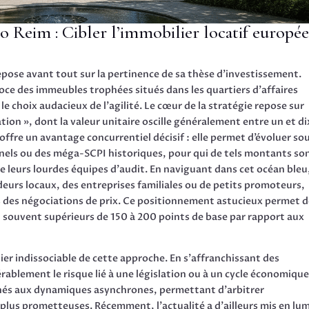
o Reim : Cibler l’immobilier locatif europé
epose avant tout sur la pertinence de sa thèse d’investissement.
roce des immeubles trophées situés dans les quartiers d’affaires
 le choix audacieux de l’agilité. Le cœur de la stratégie repose sur
sation », dont la valeur unitaire oscille généralement entre un et di
 offre un avantage concurrentiel décisif : elle permet d’évoluer so
nnels ou des méga-SCPI historiques, pour qui de tels montants so
e leurs lourdes équipes d’audit. En naviguant dans cet océan bleu
deurs locaux, des entreprises familiales ou de petits promoteurs,
rs des négociations de prix. Ce positionnement astucieux permet 
on souvent supérieurs de 150 à 200 points de base par rapport aux
er indissociable de cette approche. En s’affranchissant des
rablement le risque lié à une législation ou à un cycle économiqu
hés aux dynamiques asynchrones, permettant d’arbitrer
 plus prometteuses. Récemment, l’actualité a d’ailleurs mis en lu