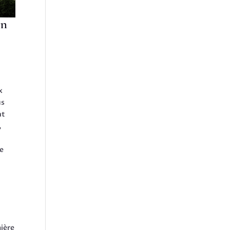
en
x
us
nt
,
de
e
mière