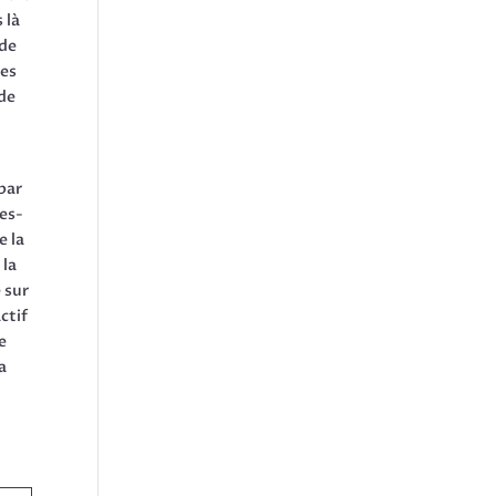
 là
 de
ces
 de
 par
res-
e la
 la
 sur
ctif
e
a