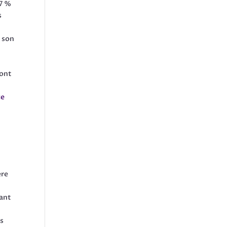
27 %
s
e son
 ont
ce
ère
sant
es