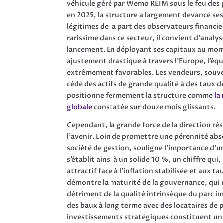
véhicule géré par Wemo REIM sous le feu des p
en 2025, la structure a largement devancé se
légitimes de la part des observateurs financi
rarissime dans ce secteur, il convient d’analys
lancement. En déployant ses capitaux au mome
ajustement drastique à travers l’Europe, l’éq
extrêmement favorables. Les vendeurs, souven
cédé des actifs de grande qualité à des taux 
positionne fermement la structure comme
la
globale
constatée sur douze mois glissants.
Cependant, la grande force de la direction ré
l’avenir. Loin de promettre une pérennité abs
société de gestion, souligne l’importance d’un
s’établit ainsi à un solide 10 %, un chiffre q
attractif face à l’inflation stabilisée et aux t
démontre la maturité de la gouvernance, qui 
détriment de la qualité intrinsèque du parc im
des baux à long terme avec des locataires de p
investissements stratégiques constituent un 