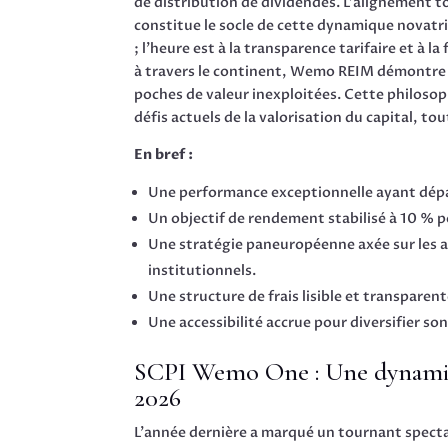
de distribution de dividendes. L’alignement to
constitue le socle de cette dynamique novatrice
; l’heure est à la transparence tarifaire et à l
à travers le continent, Wemo REIM démontre 
poches de valeur inexploitées. Cette philoso
défis actuels de la valorisation du capital, to
En bref :
Une performance exceptionnelle ayant dépas
Un objectif de rendement stabilisé à 10 % p
Une stratégie paneuropéenne axée sur les ac
institutionnels.
Une structure de frais lisible et transpare
Une accessibilité accrue pour diversifier so
SCPI Wemo One : Une dynami
2026
L’année dernière a marqué un tournant spectac