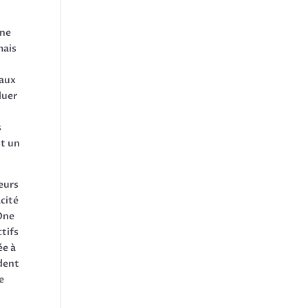
une
mais
taux
luer
s
st un
eurs
acité
 One
tifs
ée à
ident
e