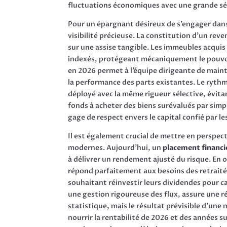
fluctuations économiques avec une grande sé
Pour un épargnant désireux de s’engager dan
visibilité précieuse. La constitution d’un rev
sur une assise tangible. Les immeubles acquis
indexés, protégeant mécaniquement le pouvoir
en 2026 permet à l’équipe dirigeante de main
la performance des parts existantes. Le ryth
déployé avec la même rigueur sélective, évita
fonds à acheter des biens surévalués par simple
gage de respect envers le capital confié par le
Il est également crucial de mettre en perspec
modernes. Aujourd’hui, un
placement financi
à délivrer un rendement ajusté du risque. En 
répond parfaitement aux besoins des retraité
souhaitant réinvestir leurs dividendes pour cap
une gestion rigoureuse des flux, assure une r
statistique, mais le résultat prévisible d’une
nourrir la rentabilité de 2026 et des années s