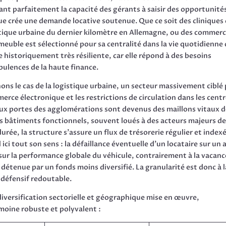
trant parfaitement la capacité des gérants à saisir des opportunités
e crée une demande locative soutenue. Que ce soit des cliniques
stique urbaine du dernier kilomètre en Allemagne, ou des commer
meuble est sélectionné pour sa centralité dans la vie quotidienne
e historiquement très résiliente, car elle répond à des besoins
bulences de la haute finance.
nons le cas de la logistique urbaine, un secteur massivement ciblé
erce électronique et les restrictions de circulation dans les cent
 aux portes des agglomérations sont devenus des maillons vitaux d
 bâtiments fonctionnels, souvent loués à des acteurs majeurs de
rée, la structure s’assure un flux de trésorerie régulier et indexé
ici tout son sens : la défaillance éventuelle d’un locataire sur un a
 sur la performance globale du véhicule, contrairement à la vacanc
détenue par un fonds moins diversifié. La granularité est donc à l
 défensif redoutable.
 diversification sectorielle et géographique mise en œuvre,
moine robuste et polyvalent :