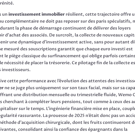
rénité.
s un
investissement immobilier
résilient, cette trajectoire offre 
enu complémentaire ne doit pas reposer sur des paris spéculatifs, 
 durant la phase de démarrage continuent de délivrer des loyers
 d’achat des associés. De surcroît, la collecte de nouveaux capi
tenir une dynamique d’investissement active, sans pour autant di
me mesuré des souscriptions garantit que chaque euro investi est
nt le piège classique du surfinancement qui oblige parfois certain
 nécessité de placer la trésorerie. Ce pilotage fin de la collecte e
s investisseurs.
tive cette performance avec l’évolution des attentes des investiss
er
ne se juge plus uniquement sur son taux facial, mais sur sa cap
offrant une distribution mensuelle ou trimestrielle fluide, Wemo
s cherchant à compléter leurs pensions, tout comme à ceux des ac
italiser sur le temps. L’ingénierie financière mise en place, coupl
égularité rassurante. La prouesse de 2025 n’était donc pas un acc
 méthode d’acquisition chirurgicale, dont les fruits continueront d
uivantes, consolidant ainsi la confiance des épargnants dans la