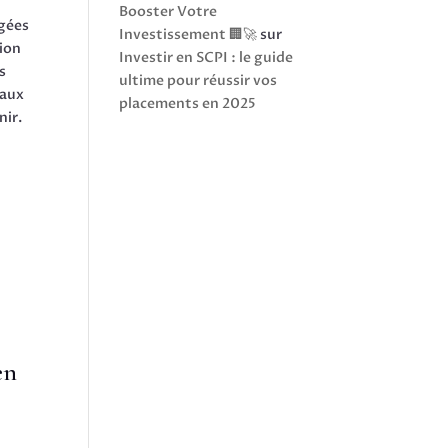
Booster Votre
igées
Investissement 🏢🚀
sur
tion
Investir en SCPI : le guide
s
ultime pour réussir vos
 aux
placements en 2025
nir.
en