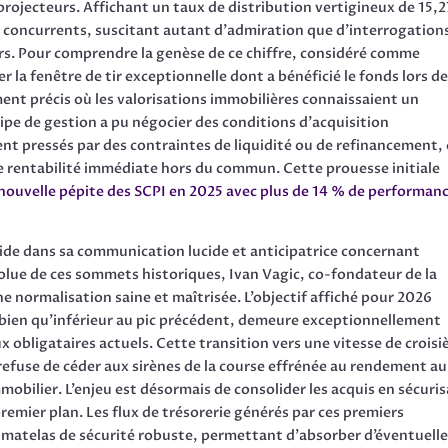
rojecteurs. Affichant un taux de distribution vertigineux de 15,
s concurrents, suscitant autant d’admiration que d’interrogation
ers. Pour comprendre la genèse de ce chiffre, considéré comme
er la fenêtre de tir exceptionnelle dont a bénéficié le fonds lors d
nt précis où les valorisations immobilières connaissaient un
uipe de gestion a pu négocier des conditions d’acquisition
t pressés par des contraintes de liquidité ou de refinancement,
de rentabilité immédiate hors du commun. Cette prouesse initiale
 nouvelle pépite des SCPI en 2025 avec plus de 14 % de performan
side dans sa communication lucide et anticipatrice concernant
olue de ces sommets historiques, Ivan Vagic, co-fondateur de la
e normalisation saine et maîtrisée. L’objectif affiché pour 2026
ui, bien qu’inférieur au pic précédent, demeure exceptionnellement
aux obligataires actuels. Cette transition vers une vitesse de croisi
refuse de céder aux sirènes de la course effrénée au rendement au
mobilier. L’enjeu est désormais de consolider les acquis en sécuri
remier plan. Les flux de trésorerie générés par ces premiers
matelas de sécurité robuste, permettant d’absorber d’éventuell