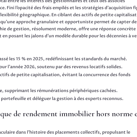
tal entre les intérêts des gestionnaires et ceux des associés
. Fini l’opacité des frais empilés et les stratégies d’acquisition f
a flexibilité géographique. En ciblant des actifs de petite capitalisa
qu’une approche granulaire et opportuniste permet de capter de
phie de gestion, résolument moderne, offre une réponse concrète
ut en posant les jalons d’un modèle durable pour les décennies à ve
sé les 15 % en 2025, redéfinissant les standards du marché.
our l’année 2026, soutenu par des revenus locatifs solides.
tifs de petite capitalisation, évitant la concurrence des fonds
nte, supprimant les rémunérations périphériques cachées.
n portefeuille et déléguer la gestion à des experts reconnus.
que de rendement immobilier hors norme 
ulaire dans l’histoire des placements collectifs, propulsant le