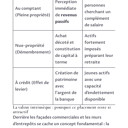
Perception
Impo
personnes
Au comptant
immédiate
class
cherchant un
(Pleine propriété)
de
revenus
reve
complément
passifs
fonc
de salaire
Achat
Actifs
Aucu
décoté et
fortement
Nue-propriété
pend
constitution
imposés
(Démembrement)
la d
de capital à
préparant leur
dém
terme
retraite
Création de
Jeunes actifs
Dédu
patrimoine
avec une
tota
À crédit (Effet de
avec
capacité
inté
levier)
l’argent de
d’endettement
d’em
la banque
disponible
loye
La valeur intrinsèque : pourquoi ce placement reste si
attractif
Derrière les façades commerciales et les murs
d’entrepôts se cache un concept fondamental : la