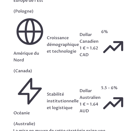
Europe de l'Est
(Pologne)
6%
Dollar
Croissance
Canadien
démographique
1 € ≈ 1.62
et technologie
Amérique du
CAD
Nord
(Canada)
5.5 - 6%
Dollar
Stabilité
Australien
institutionnelle
1 € ≈ 1.64
et logistique
AUD
Océanie
(Australie)
La mise en œuvre de cette stratégie exige une