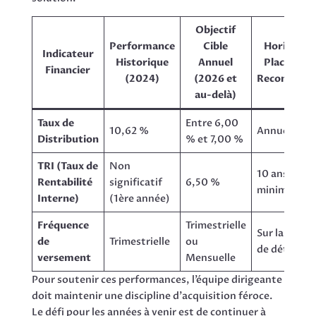
Objectif
Performance
Cible
Horizon d
Indicateur
Historique
Annuel
Placemen
Financier
(2024)
(2026 et
Recomman
au-delà)
Taux de
Entre 6,00
10,62 %
Annuel
Distribution
% et 7,00 %
TRI (Taux de
Non
10 ans
Rentabilité
significatif
6,50 %
minimum
Interne)
(1ère année)
Fréquence
Trimestrielle
Sur la durée
de
Trimestrielle
ou
de détentio
versement
Mensuelle
Pour soutenir ces performances, l’équipe dirigeante
doit maintenir une discipline d’acquisition féroce.
Le défi pour les années à venir est de continuer à