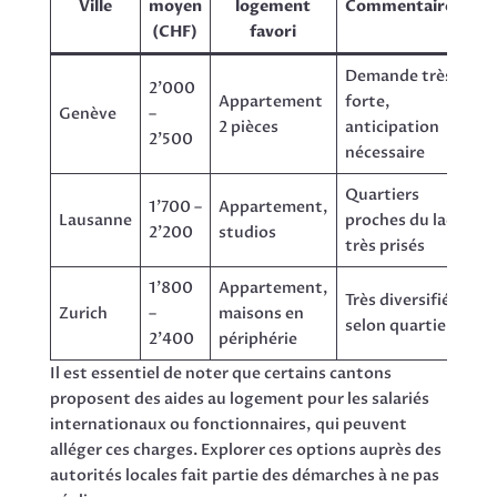
Ville
moyen
logement
Commentaires
(CHF)
favori
Demande très
2’000
Appartement
forte,
Genève
–
2 pièces
anticipation
2’500
nécessaire
Quartiers
1’700 –
Appartement,
Lausanne
proches du lac
2’200
studios
très prisés
1’800
Appartement,
Très diversifié,
Zurich
–
maisons en
selon quartier
2’400
périphérie
Il est essentiel de noter que certains cantons
proposent des aides au logement pour les salariés
internationaux ou fonctionnaires, qui peuvent
alléger ces charges. Explorer ces options auprès des
autorités locales fait partie des démarches à ne pas