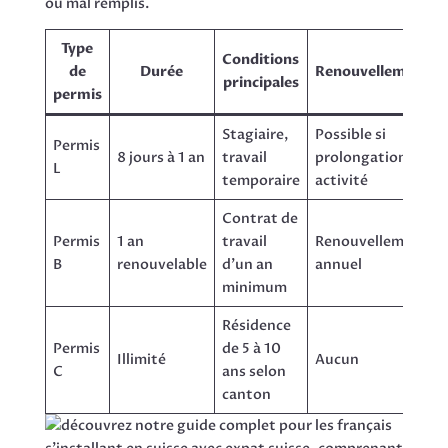
ou mal remplis.
Type
Conditions
de
Durée
Renouvellement
principales
permis
Stagiaire,
Possible si
Permis
8 jours à 1 an
travail
prolongation
L
temporaire
activité
Contrat de
Permis
1 an
travail
Renouvellement
B
renouvelable
d’un an
annuel
minimum
Résidence
Permis
de 5 à 10
Illimité
Aucun
C
ans selon
canton