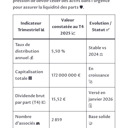
pression de devoir céder des actifs dans l’urgence
pour assurer la liquidité des parts 🛡️.
Valeur
Indicateur
Evolution /
constatée au T4
Trimestriel 📊
Statut ✅
2025 📈
Taux de
Stable vs
distribution
5,50 %
2024 ⚖️
annuel 💰
En
Capitalisation
172 000 000 €
croissance
totale 🏢
🚀
Versé en
Dividende brut
15,52 €
janvier 2026
par part (T4) 💶
🗓️
Nombre
Base solide
2 859
d’associés 👥
🤝