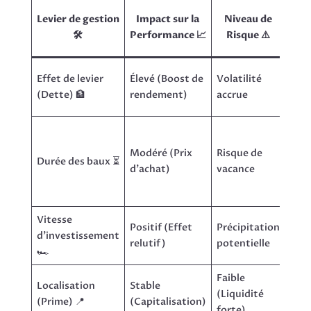
Ex
Levier de gestion
Impact sur la
Niveau de
de 
🛠️
Performance 📈
Risque ⚠️
Taux
Effet de levier
Élevé (Boost de
Volatilité
LTV
(Dette) 🏦
rendement)
accrue
to V
WA
(We
Modéré (Prix
Risque de
Durée des baux ⏳
Ave
d’achat)
vacance
Lea
Brea
Vitesse
Positif (Effet
Précipitation
Déla
d’investissement
relutif)
potentielle
joui
🏎️
Faible
Taux
Localisation
Stable
(Liquidité
vac
(Prime) 📍
(Capitalisation)
forte)
fina