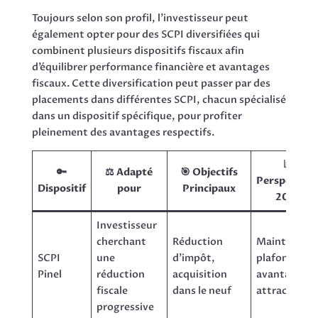
Toujours selon son profil, l’investisseur peut
également opter pour des SCPI diversifiées qui
combinent plusieurs dispositifs fiscaux afin
d’équilibrer performance financière et avantages
fiscaux. Cette diversification peut passer par des
placements dans différentes SCPI, chacun spécialisé
dans un dispositif spécifique, pour profiter
pleinement des avantages respectifs.
📊
🔑
⚖️ Adapté
🎯 Objectifs
Perspective
Dispositif
pour
Principaux
2025
Investisseur
cherchant
Réduction
Maintien de
SCPI
une
d’impôt,
plafonds et
Pinel
réduction
acquisition
avantages
fiscale
dans le neuf
attractifs
progressive