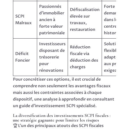
Passionnés
Forte
Défiscalisation
d’immobilier
demande
SCPI
élevée sur
ancien à
dans les
Malraux
travaux,
forte valeur
centres
restauration
patrimoniale
historiques
Investisseurs
Solutions
Réduction
disposant de
flexibles
Déficit
fiscale via
trésorerie
adaptées
Foncier
déduction des
pour
aux profils
charges
rénovations
exigeants
Pour concrétiser ces options, il est crucial de
comprendre non seulement les avantages fiscaux
mais aussi les contraintes associées à chaque
dispositif, une analyse à approfondir en consultant
un guide d’investissement SCPI spécialisé.
La diversification des investissements SCPI fiscales :
une stratégie gagnante pour limiter les risques
🏆 L’un des principaux atouts des SCPI fiscales