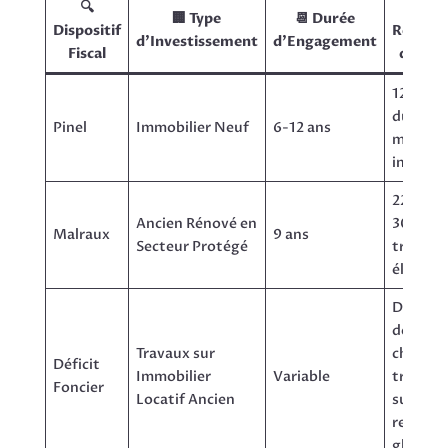
🔍
💰
🏢 Type
📆 Durée
Dispositif
Réduct
d’Investissement
d’Engagement
Fiscal
d’Imp
12% à 2
du
Pinel
Immobilier Neuf
6-12 ans
montan
investi
22% à
Ancien Rénové en
30% de
Malraux
9 ans
Secteur Protégé
travaux
éligible
Déduct
des
Travaux sur
charges
Déficit
Immobilier
Variable
travaux
Foncier
Locatif Ancien
sur le
revenu
global