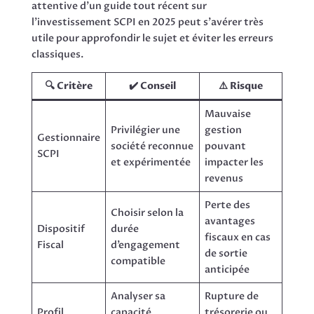
attentive d’un guide tout récent sur
l’investissement SCPI en 2025 peut s’avérer très
utile pour approfondir le sujet et éviter les erreurs
classiques.
🔍 Critère
✔️ Conseil
⚠️ Risque
Mauvaise
Privilégier une
gestion
Gestionnaire
société reconnue
pouvant
SCPI
et expérimentée
impacter les
revenus
Perte des
Choisir selon la
avantages
Dispositif
durée
fiscaux en cas
Fiscal
d’engagement
de sortie
compatible
anticipée
Analyser sa
Rupture de
Profil
capacité
trésorerie ou