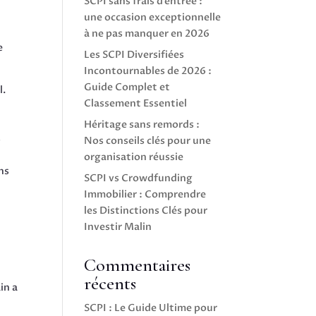
SCPI sans frais d’entrée :
une occasion exceptionnelle
à ne pas manquer en 2026
e
Les SCPI Diversifiées
Incontournables de 2026 :
Guide Complet et
l.
Classement Essentiel
Héritage sans remords :
s
Nos conseils clés pour une
organisation réussie
ns
SCPI vs Crowdfunding
Immobilier : Comprendre
les Distinctions Clés pour
Investir Malin
Commentaires
récents
in a
SCPI : Le Guide Ultime pour