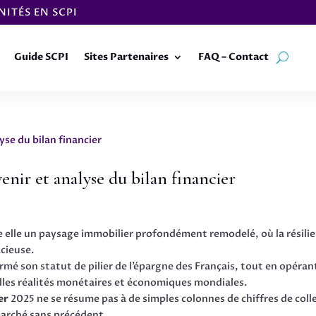
ITÉS EN SCPI
Guide SCPI
Sites Partenaires
FAQ – Contact
venir et analyse du bilan financier
re elle un paysage immobilier profondément remodelé, où la résili
acieuse.
rmé son statut de pilier de l’épargne des Français, tout en opéran
lles réalités monétaires et économiques mondiales.
er
2025 ne se résume pas à de simples colonnes de chiffres de coll
marché sans précédent.