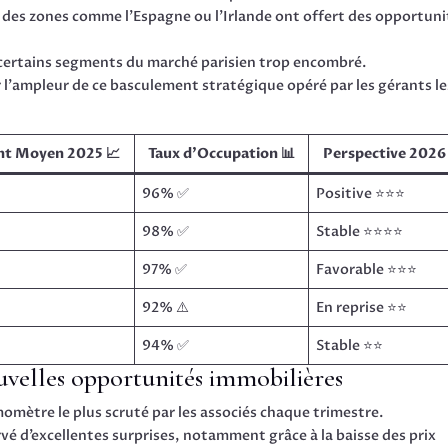
des zones comme l’Espagne ou l’Irlande ont offert des opportuni
 certains segments du marché parisien trop encombré.
 l’ampleur de ce basculement stratégique opéré par les gérants le
t Moyen 2025 📈
Taux d’Occupation 📊
Perspective 2026
96% ✅
Positive ⭐⭐⭐
98% ✅
Stable ⭐⭐⭐⭐
97% ✅
Favorable ⭐⭐⭐
92% ⚠️
En reprise ⭐⭐
94% ✅
Stable ⭐⭐
uvelles opportunités immobilières
omètre le plus scruté par les associés chaque trimestre.
rvé d’excellentes surprises, notamment grâce à la baisse des prix