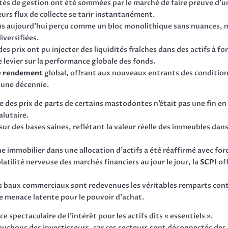
étés de gestion ont été sommées par le marché de faire preuve d’u
urs flux de collecte se tarir instantanément.
plus aujourd’hui perçu comme un bloc monolithique sans nuances, 
versifiées.
es prix ont pu injecter des liquidités fraîches dans des actifs à fo
e levier sur la performance globale des fonds.
e
rendement
global, offrant aux nouveaux entrants des condition
 une décennie.
 des prix de parts de certains mastodontes n’était pas une fin en 
alutaire.
ir sur des bases saines, reflétant la valeur réelle des immeubles dan
e immobilier dans une allocation d’actifs a été réaffirmé avec for
atilité nerveuse des marchés financiers au jour le jour, la
SCPI
of
 des baux commerciaux sont redevenues les véritables remparts con
e menace latente pour le pouvoir d’achat.
spectaculaire de l’intérêt pour les actifs dits « essentiels ».
houchous des investisseurs, car ces secteurs sont déconnectés des