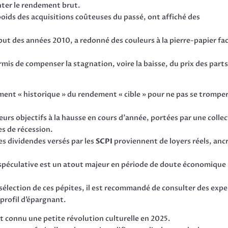
nter le rendement brut.
poids des acquisitions coûteuses du passé, ont affiché des
ébut des années 2010, a redonné des couleurs à la pierre-papier fa
mis de compenser la stagnation, voire la baisse, du prix des part
ement « historique » du rendement « cible » pour ne pas se trompe
urs objectifs à la hausse en cours d’année, portées par une colle
es de récession.
les dividendes versés par les
SCPI
proviennent de loyers réels, anc
spéculative est un atout majeur en période de doute économique
sélection de ces pépites, il est recommandé de consulter des expe
 profil d’épargnant.
nt connu une petite révolution culturelle en 2025.