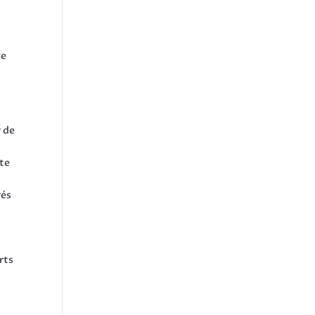
ce
s
r de
cte
rés
rts