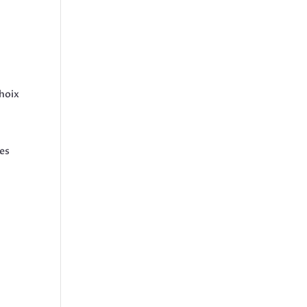
hoix
des