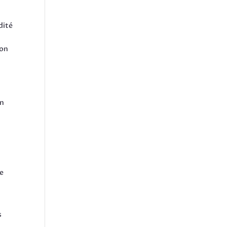
dité
non
on
re
s