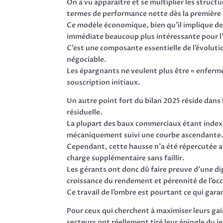
On a vu apparaître et se multiplier les struct
termes de performance nette dès la première
Ce modèle économique, bien qu’il implique des
immédiate beaucoup plus intéressante pour l
C’est une composante essentielle de l’évoluti
négociable.
Les épargnants ne veulent plus être « enfermé
souscription initiaux.
Un autre point fort du bilan 2025 réside dans 
résiduelle.
La plupart des baux commerciaux étant indexés
mécaniquement suivi une courbe ascendante
Cependant, cette hausse n’a été répercutée av
charge supplémentaire sans faillir.
Les gérants ont donc dû faire preuve d’une di
croissance du rendement et pérennité de l’oc
Ce travail de l’ombre est pourtant ce qui garan
Pour ceux qui cherchent à maximiser leurs gai
secteurs ont réellement tiré leur épingle du je