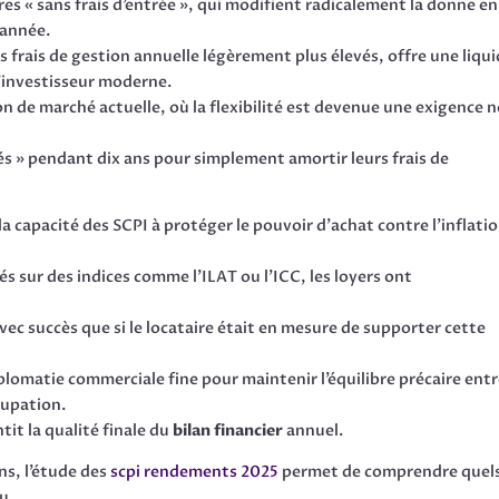
ures « sans frais d’entrée », qui modifient radicalement la donne en
 année.
 frais de gestion annuelle légèrement plus élevés, offre une liqui
’investisseur moderne.
on de marché actuelle, où la flexibilité est devenue une exigence 
s » pendant dix ans pour simplement amortir leurs frais de
la capacité des SCPI à protéger le pouvoir d’achat contre l’inflati
 sur des indices comme l’ILAT ou l’ICC, les loyers ont
.
ec succès que si le locataire était en mesure de supporter cette
plomatie commerciale fine pour maintenir l’équilibre précaire ent
cupation.
tit la qualité finale du
bilan financier
annuel.
ns, l’étude des
scpi rendements 2025
permet de comprendre quel
u.