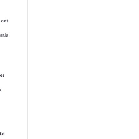
) ont
mais
des
a
nte