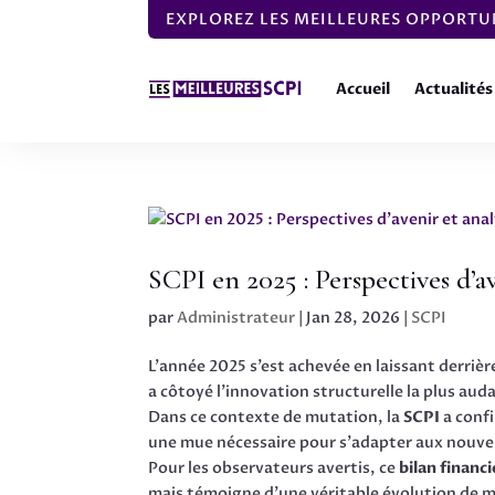
EXPLOREZ LES MEILLEURES OPPORTUN
Accueil
Actualités
SCPI en 2025 : Perspectives d’a
par
Administrateur
|
Jan 28, 2026
|
SCPI
L’année 2025 s’est achevée en laissant derriè
a côtoyé l’innovation structurelle la plus aud
Dans ce contexte de mutation, la
SCPI
a confi
une mue nécessaire pour s’adapter aux nouve
Pour les observateurs avertis, ce
bilan financi
mais témoigne d’une véritable évolution de 