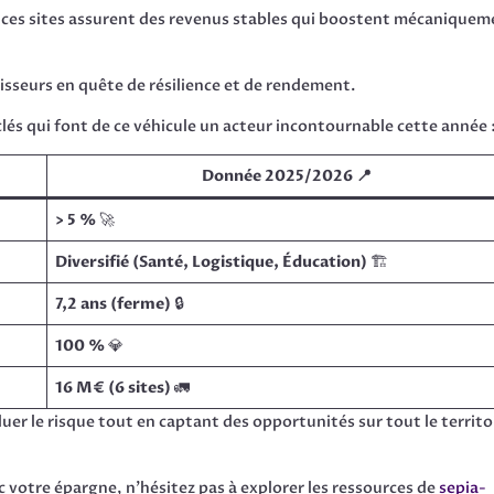
ces sites assurent des revenus stables qui boostent mécaniquem
estisseurs en quête de résilience et de rendement.
clés qui font de ce véhicule un acteur incontournable cette année 
Donnée 2025/2026 📍
> 5 %
🚀
Diversifié (Santé, Logistique, Éducation)
🏗️
7,2 ans (ferme)
🔒
100 %
💎
16 M€ (6 sites)
🚛
luer le risque tout en captant des opportunités sur tout le territo
c votre épargne, n’hésitez pas à explorer les ressources de
sepia-