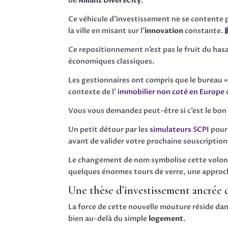
de
Allianz DiversCity
.
Ce véhicule d’investissement ne se contente pl
la ville en misant sur l’
innovation
constante. 
Ce repositionnement n’est pas le fruit du ha
économiques classiques.
Les gestionnaires ont compris que le bureau « 
contexte de l’
immobilier non coté en Europe
Vous vous demandez peut-être si c’est le bon
Un petit détour par les
simulateurs SCPI
pourr
avant de valider votre prochaine souscription
Le changement de nom symbolise cette volonté
quelques énormes tours de verre, une approc
Une thèse d’investissement ancrée d
La force de cette nouvelle mouture réside dans 
bien au-delà du simple
logement
.